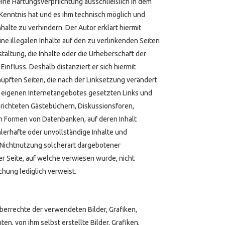
ine Haftungsverpflichtung ausschließlich in dem
en Kenntnis hat und es ihm technisch möglich und
halte zu verhindern. Der Autor erklärt hiermit
ne illegalen Inhalte auf den zu verlinkenden Seiten
taltung, die Inhalte oder die Urheberschaft der
Einfluss. Deshalb distanziert er sich hiermit
knüpften Seiten, die nach der Linksetzung verändert
es eigenen Internetangebotes gesetzten Links und
erichteten Gästebüchern, Diskussionsforen,
en Formen von Datenbanken, auf deren Inhalt
ehlerhafte oder unvollständige Inhalte und
 Nichtnutzung solcherart dargebotener
er Seite, auf welche verwiesen wurde, nicht
ichung lediglich verweist.
heberrechte der verwendeten Bilder, Grafiken,
 von ihm selbst erstellte Bilder, Grafiken,