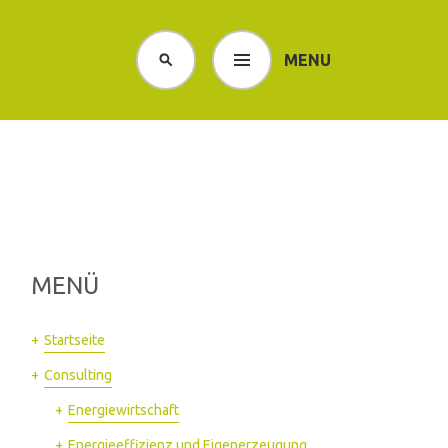
S
e
MENU
a
r
c
h
MENÜ
Startseite
Consulting
Energiewirtschaft
Energieeffizienz und Eigenerzeugung