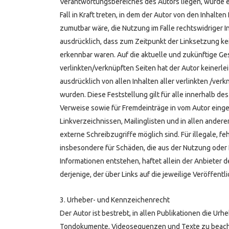
Verantwortungsbereiches des Autors liegen, würde e
Fall in Kraft treten, in dem der Autor von den Inhalt
zumutbar wäre, die Nutzung im Falle rechtswidriger In
ausdrücklich, dass zum Zeitpunkt der Linksetzung kei
erkennbar waren. Auf die aktuelle und zukünftige Ges
verlinkten/verknüpften Seiten hat der Autor keinerlei 
ausdrücklich von allen Inhalten aller verlinkten /ver
wurden. Diese Feststellung gilt für alle innerhalb d
Verweise sowie für Fremdeinträge in vom Autor eing
Linkverzeichnissen, Mailinglisten und in allen ander
externe Schreibzugriffe möglich sind. Für illegale, f
insbesondere für Schäden, die aus der Nutzung oder
Informationen entstehen, haftet allein der Anbieter d
derjenige, der über Links auf die jeweilige Veröffentl
3. Urheber- und Kennzeichenrecht
Der Autor ist bestrebt, in allen Publikationen die Ur
Tondokumente, Videosequenzen und Texte zu beachten,