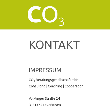
S
k
i
p
t
o
c
o
CO3
n
KONTAKT
t
e
n
t
IMPRESSUM
CO
Beratungsgesellschaft mbH
3
Consulting | Coaching | Cooperation
Völklinger Straße 24
D-51375 Leverkusen